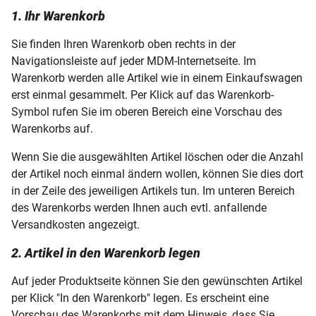
Gutscheincodes einlösen
1. Ihr Warenkorb
Widerrufsbelehrung
Sie finden Ihren Warenkorb oben rechts in der
Navigationsleiste auf jeder MDM-Internetseite. Im
Rücksendungen
Warenkorb werden alle Artikel wie in einem Einkaufswagen
erst einmal gesammelt. Per Klick auf das Warenkorb-
Datenschutz bei MDM
Symbol rufen Sie im oberen Bereich eine Vorschau des
Warenkorbs auf.
Barrierefreiheitserklärung
Wenn Sie die ausgewählten Artikel löschen oder die Anzahl
der Artikel noch einmal ändern wollen, können Sie dies dort
Cookies
in der Zeile des jeweiligen Artikels tun. Im unteren Bereich
des Warenkorbs werden Ihnen auch evtl. anfallende
Versandkosten angezeigt.
2. Artikel in den Warenkorb legen
Auf jeder Produktseite können Sie den gewünschten Artikel
per Klick "In den Warenkorb" legen. Es erscheint eine
Vorschau des Warenkorbs mit dem Hinweis, dass Sie