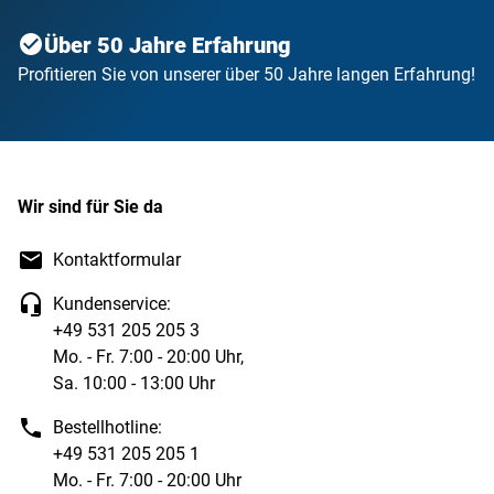
Zahlungserinnerung erhalten – Bitte um Aufschub
Sie benötigen mehr Zeit zur Zahlung? Über dieses
Über 50 Jahre Erfahrung
Formular können Sie eine Fristverlängerung
Profitieren Sie von unserer über 50 Jahre langen Erfahrung!
beantragen.
Rechnung in Raten zahlen
Sie möchten eine erhaltene Rechnung in Raten
begleichen? Nutzen Sie dieses Formular für Ihren
Wir sind für Sie da
Teilzahlungswunsch.
Rechnungen künftig per Bankeinzug oder
Kontaktformular
Kreditkarte bezahlen
Kundenservice:
Sie möchten Rechnungen künftig per Bankeinzug
+49 531 205 205 3
oder Kreditkarte bezahlen? Nutzen Sie dieses
Mo. - Fr. 7:00 - 20:00 Uhr,
Formular um dies zu beantragen.
Sa. 10:00 - 13:00 Uhr
Bestellhotline:
+49 531 205 205 1
Mo. - Fr. 7:00 - 20:00 Uhr